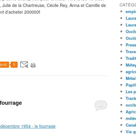
CATÉG
Julie de la Chartreuse, Cécile Rey, Anna et Camille de
empl
ent d'acheter 200000f
Laura
Laura
Occit
Occit
Press
Trava
Tradi
Méta
post
0
agric
Métai
Papil
Les p
Tract
 fourrage
occit
…
Agric
mété
Canal
Vie q