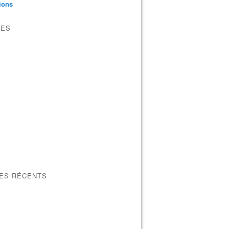
tions
VES
LES RÉCENTS