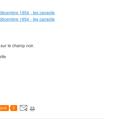
sur le champ noir.
elle
post
0