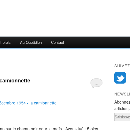
trefois
Au Quotidien
Contact
SUIVEZ
 camionnette
…
NEWSL
Abonnez
articles 
Email
amp sur le champ noir pour le maïs. Avons tué 15 oies.