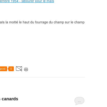
ïs la moitié le haut du fourrage du champ sur le champ
post
0
s canards
…