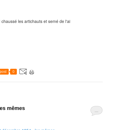
ai chaussé les artichauts et semé de l'ai
post
0
 les mêmes
…