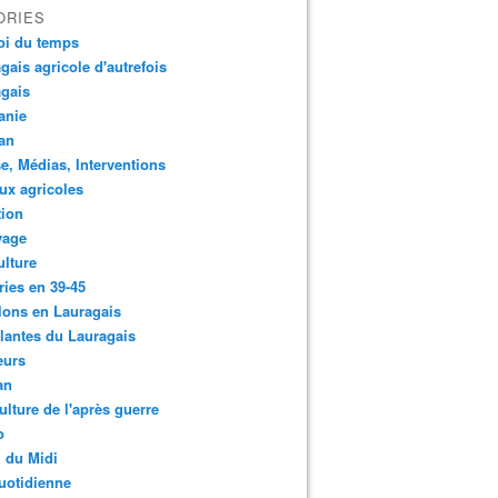
ORIES
oi du temps
gais agricole d'autrefois
gais
anie
an
e, Médias, Interventions
ux agricoles
tion
yage
ulture
ries en 39-45
lons en Lauragais
lantes du Lauragais
eurs
an
ulture de l'après guerre
o
 du Midi
uotidienne