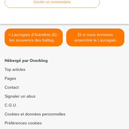
Ajouter un commentaire
< Lauragais d'Autrefois (6) :
Et si nous écrivions
les souvenirs des battages
ensemble le Lauragais
et des prestations d'Aimé B.
d'autrefois ? >
Hébergé par Overblog
Top articles
Pages
Contact
Signaler un abus
C.G.U.
Cookies et données personnelles
Préférences cookies