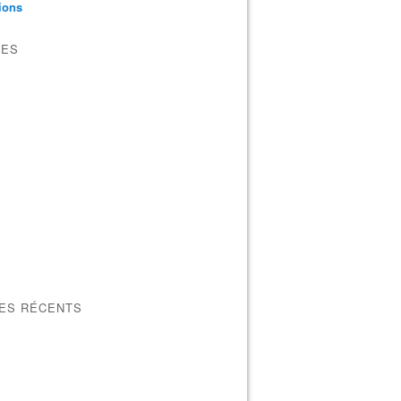
tions
VES
LES RÉCENTS