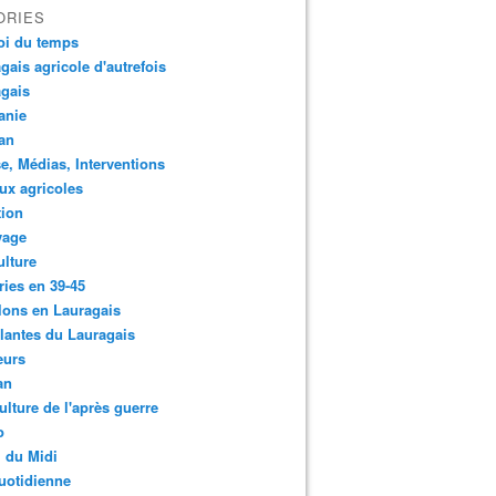
ORIES
oi du temps
gais agricole d'autrefois
gais
anie
an
e, Médias, Interventions
ux agricoles
tion
yage
ulture
ries en 39-45
lons en Lauragais
lantes du Lauragais
eurs
an
ulture de l'après guerre
o
 du Midi
uotidienne