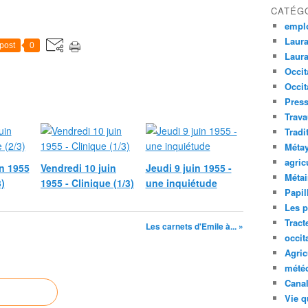
CATÉG
empl
Laura
post
0
Laura
Occit
Occit
Press
Trava
Tradi
Méta
agric
n 1955
Vendredi 10 juin
Jeudi 9 juin 1955 -
Métai
3)
1955 - Clinique (1/3)
une inquiétude
Papil
Les p
Tract
Les carnets d'Emile à... »
occit
Agric
mété
Canal
Vie q