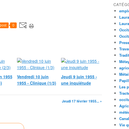
CATÉG
empl
Laura
Laura
post
0
Occit
Occit
Press
Trava
Tradi
Méta
agric
Métai
n 1955
Vendredi 10 juin
Jeudi 9 juin 1955 -
Papil
3)
1955 - Clinique (1/3)
une inquiétude
Les p
Tract
occit
Jeudi 17 février 1955... »
Agric
mété
Canal
Vie q