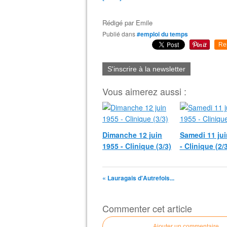
Rédigé par
Emile
Publié dans
#emploi du temps
Re
S'inscrire à la newsletter
Vous aimerez aussi :
Dimanche 12 juin
Samedi 11 jui
1955 - Clinique (3/3)
- Clinique (2/
« Lauragais d'Autrefois...
Commenter cet article
Ajouter un commentaire