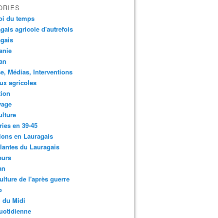
ORIES
oi du temps
gais agricole d'autrefois
gais
anie
an
e, Médias, Interventions
ux agricoles
tion
yage
ulture
ries en 39-45
lons en Lauragais
lantes du Lauragais
eurs
an
ulture de l'après guerre
o
 du Midi
uotidienne