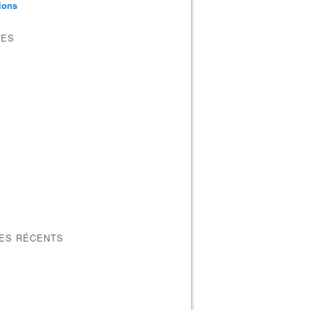
tions
VES
LES RÉCENTS