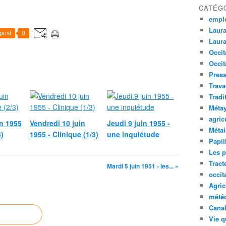
CATÉG
empl
Laura
post
0
Laura
Occit
Occit
Press
Trava
Tradi
Méta
agric
n 1955
Vendredi 10 juin
Jeudi 9 juin 1955 -
Métai
3)
1955 - Clinique (1/3)
une inquiétude
Papil
Les p
Tract
Mardi 5 juin 1951 - les... »
occit
Agric
mété
Canal
Vie q