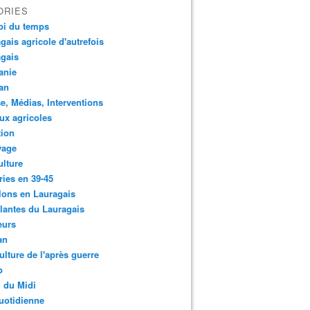
ORIES
oi du temps
gais agricole d'autrefois
gais
anie
an
e, Médias, Interventions
ux agricoles
tion
yage
ulture
ries en 39-45
lons en Lauragais
lantes du Lauragais
eurs
an
ulture de l'après guerre
o
 du Midi
uotidienne