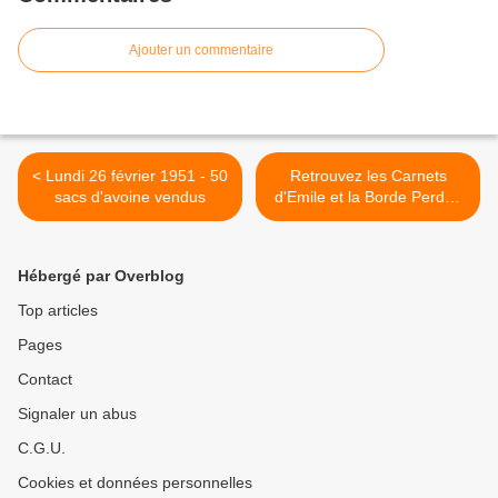
Ajouter un commentaire
< Lundi 26 février 1951 - 50
Retrouvez les Carnets
sacs d'avoine vendus
d'Emile et la Borde Perdue
sur les réseaux sociaux ou
proposez vos témoignages
>
Hébergé par Overblog
Top articles
Pages
Contact
Signaler un abus
C.G.U.
Cookies et données personnelles