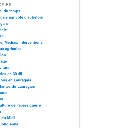
ORIES
oi du temps
gais agricole d'autrefois
gais
anie
an
e, Médias, Interventions
ux agricoles
tion
yage
ulture
ries en 39-45
lons en Lauragais
lantes du Lauragais
eurs
an
ulture de l'après guerre
o
 du Midi
uotidienne