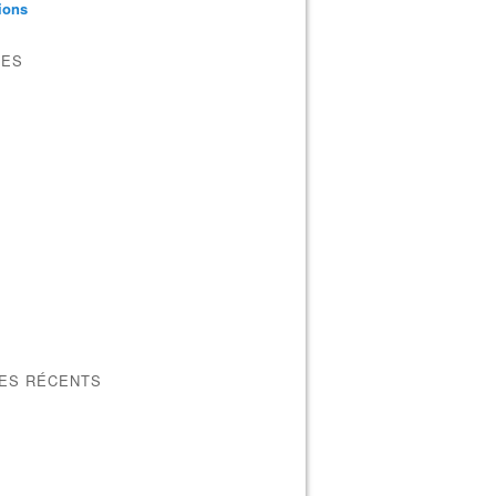
tions
VES
LES RÉCENTS