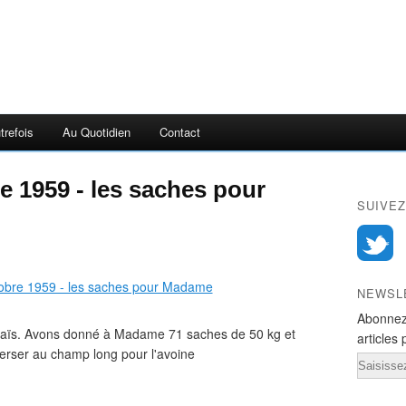
trefois
Au Quotidien
Contact
 1959 - les saches pour
SUIVEZ
NEWSL
Abonnez
 maïs. Avons donné à Madame 71 saches de 50 kg et
articles 
rser au champ long pour l'avoine
Email