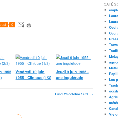
CATÉG
empl
Laura
Laura
post
0
Occit
Occit
Press
Trava
Tradi
Méta
agric
Métai
n 1955
Vendredi 10 juin
Jeudi 9 juin 1955 -
Papil
3)
1955 - Clinique (1/3)
une inquiétude
Les p
Tract
occit
Lundi 26 octobre 1959... »
Agric
mété
Canal
Vie q