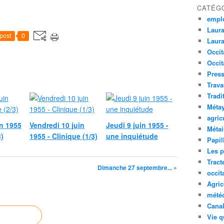
CATÉG
empl
Laura
post
0
Laura
Occit
Occit
Press
Trava
Tradi
Méta
agric
n 1955
Vendredi 10 juin
Jeudi 9 juin 1955 -
Métai
3)
1955 - Clinique (1/3)
une inquiétude
Papil
Les p
Tract
Dimanche 27 septembre... »
occit
Agric
mété
Canal
Vie q