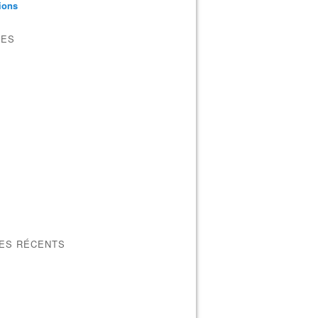
tions
VES
LES RÉCENTS