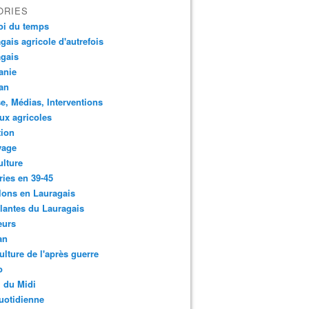
ORIES
oi du temps
gais agricole d'autrefois
gais
anie
an
e, Médias, Interventions
ux agricoles
tion
yage
ulture
ries en 39-45
lons en Lauragais
lantes du Lauragais
eurs
an
ulture de l'après guerre
o
 du Midi
uotidienne