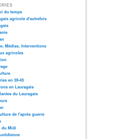
ORIES
oi du temps
gais agricole d'autrefois
gais
anie
an
e, Médias, Interventions
ux agricoles
tion
yage
ulture
ries en 39-45
lons en Lauragais
lantes du Lauragais
eurs
an
ulture de l'après guerre
o
 du Midi
uotidienne