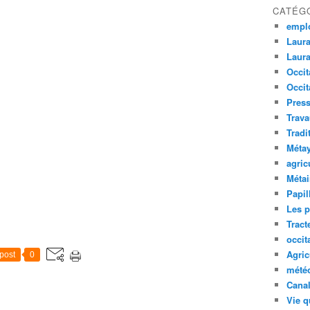
CATÉG
empl
Laura
Laura
Occit
Occit
Press
Trava
Tradi
Méta
agric
Métai
Papil
Les p
Tract
occit
Agric
post
0
mété
Canal
Vie q