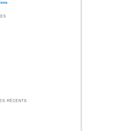
tions
VES
LES RÉCENTS