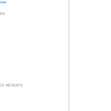
tions
VES
LES RÉCENTS