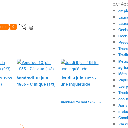
CATÉG
empl
Laura
Laura
post
0
Occit
Occit
Press
Trava
Tradi
Méta
agric
Métai
n 1955
Vendredi 10 juin
Jeudi 9 juin 1955 -
Papil
3)
1955 - Clinique (1/3)
une inquiétude
Les p
Tract
occit
Vendredi 24 mai 1957... »
Agric
mété
Canal
Vie q