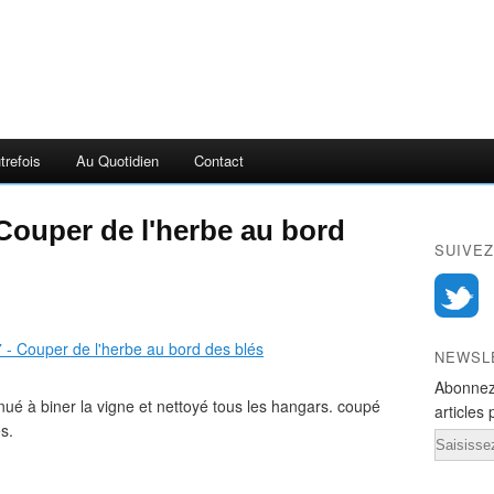
trefois
Au Quotidien
Contact
 Couper de l'herbe au bord
SUIVEZ
NEWSL
Abonnez
tinué à biner la vigne et nettoyé tous les hangars. coupé
articles 
s.
Email