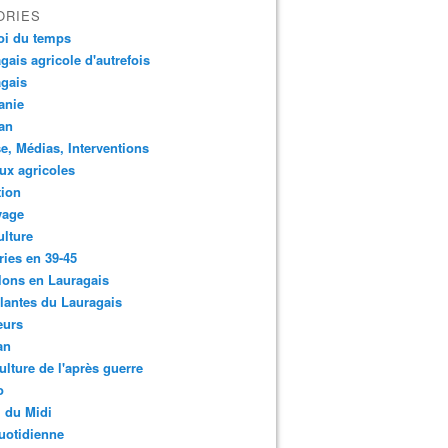
ORIES
oi du temps
gais agricole d'autrefois
gais
anie
an
e, Médias, Interventions
ux agricoles
tion
yage
ulture
ries en 39-45
lons en Lauragais
lantes du Lauragais
eurs
an
ulture de l'après guerre
o
 du Midi
uotidienne