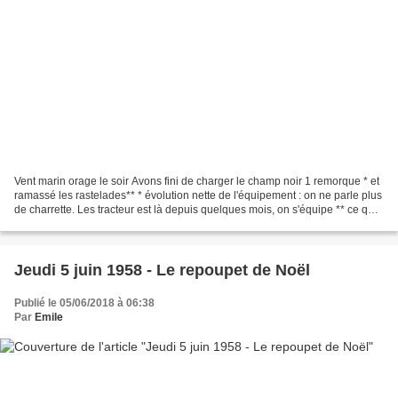
Vent marin orage le soir Avons fini de charger le champ noir 1 remorque * et
ramassé les rastelades** * évolution nette de l'équipement : on ne parle plus
de charrette. Les tracteur est là depuis quelques mois, on s'équipe ** ce qui
a été râtelé (rien...
Jeudi 5 juin 1958 - Le repoupet de Noël
Publié le 05/06/2018 à 06:38
Par
Emile