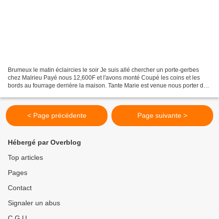
Brumeux le matin éclaircies le soir Je suis allé chercher un porte-gerbes
chez Malrieu Payé nous 12,600F et l'avons monté Coupé les coins et les
bords au fourrage derrière la maison. Tante Marie est venue nous porter des
asperges. Poyé le porte-gerbes...
< Page précédente
Page suivante >
Hébergé par Overblog
Top articles
Pages
Contact
Signaler un abus
C.G.U.